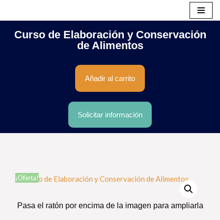
Saltar
Curso de Elaboración y Conservación
al
de Alimentos
contenido
Añadir al carrito
Solicitar información
¡Oferta!
Pasa el ratón por encima de la imagen para ampliarla