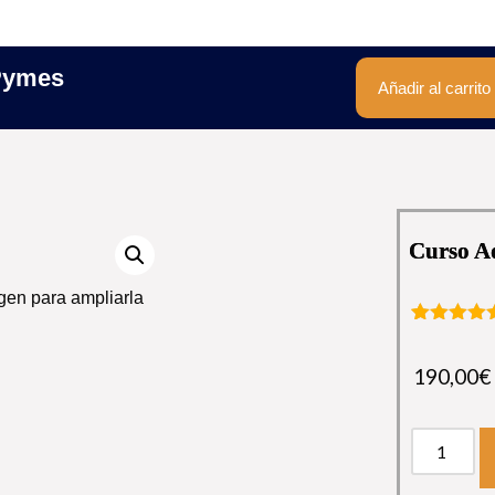
Inicio
Pymes
Añadir al carrito
Curso A
gen para ampliarla
Valorado
1
con
5.00
d
190,00
€
5 en bas
a
valoració
de un
cliente