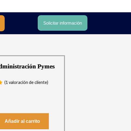
Solicitar información
dministración Pymes
(
1
valoración de cliente)
e
e
n
Añadir al carrito