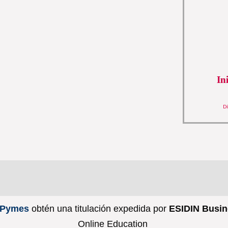
In
D
n Pymes
obtén una titulación expedida por
ESIDIN Busin
Online Education