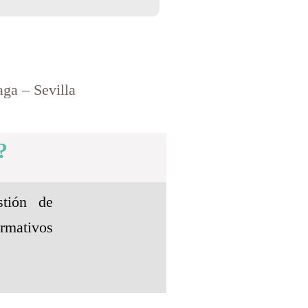
ga – Sevilla
?
stión de
mativos