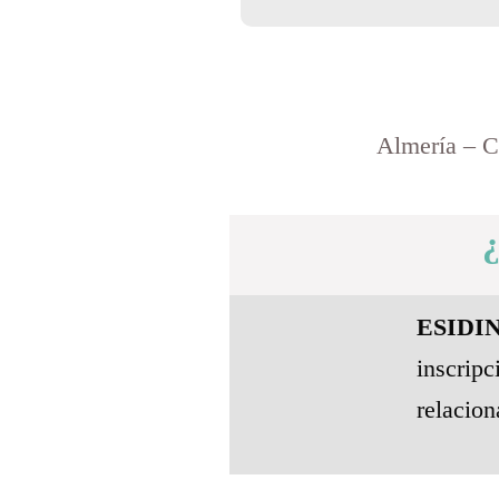
Almería – C
¿
ESIDI
inscri
relacio