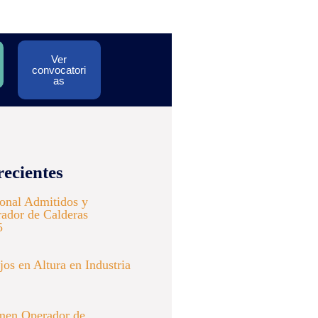
Ver
convocatori
as
recientes
ional Admitidos y
ador de Calderas
5
os en Altura en Industria
men Operador de