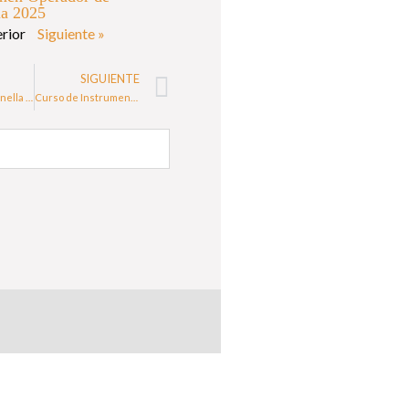
ia 2025
erior
Siguiente »
SIGUIENTE
Curso de Legionella en Madrid – Complejo Hotelero
Curso de Instrumentación Industrial en Murcia