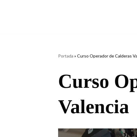
Saltar
al
contenido
Portada
»
Curso Operador de Calderas Va
Curso Op
Valencia