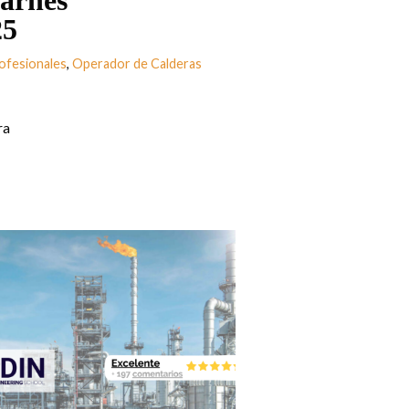
Carnés
25
rofesionales
,
Operador de Calderas
ra