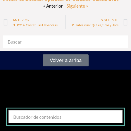
« Anterior
Siguiente »
ANTERIOR
SIGUIENTE
NTP 214: Carretillas Elevadoras
Puente Grúa : Qué es, tipos y Usos
Volver a arriba