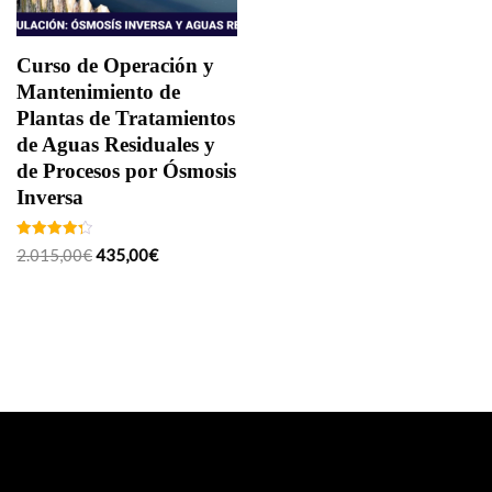
Curso de Operación y
Mantenimiento de
Plantas de Tratamientos
de Aguas Residuales y
de Procesos por Ósmosis
Inversa
Valorado
2.015,00
€
435,00
€
con
4.33
de 5