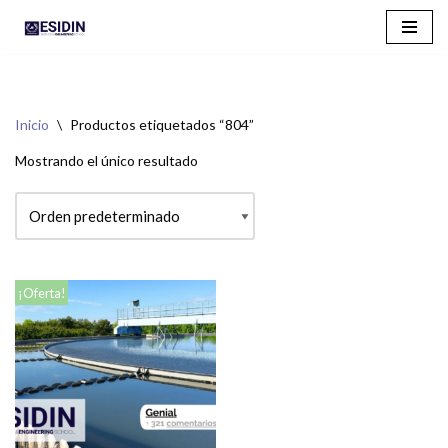
Saltar
al
contenido
Inicio
\
Productos etiquetados “804”
Mostrando el único resultado
¡Oferta!