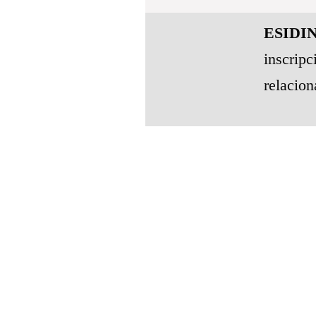
ESIDI
inscri
relacio