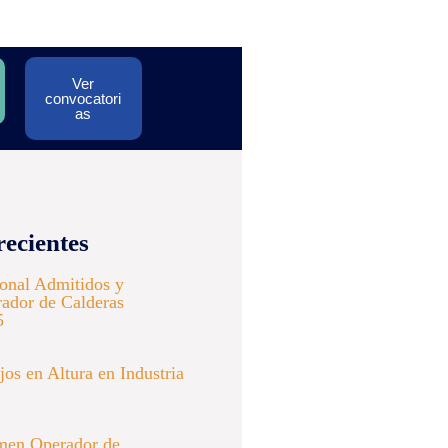
Ver
convocatori
as
recientes
ional Admitidos y
ador de Calderas
5
os en Altura en Industria
men Operador de