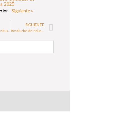
ia 2025
erior
Siguiente »
SIGUIENTE
Resolución de Industria Carnés Profesionales Murcia 2025
Resolución de Industria Carnés Profesionales Andalucía 2025