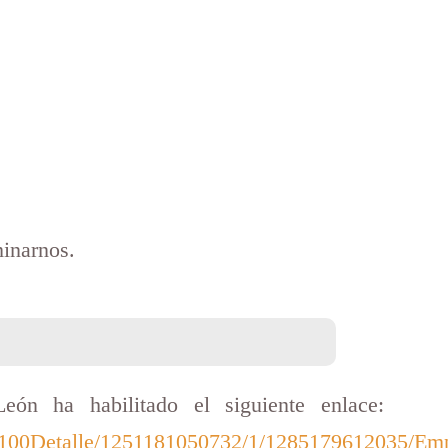
minarnos.
León ha habilitado el siguiente enlace:
tilla100Detalle/1251181050732/1/1285179612035/Em