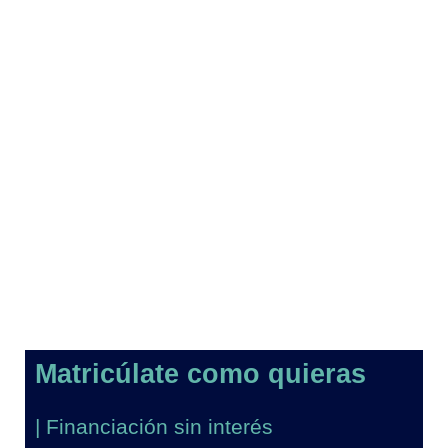
Matricúlate como quieras
| Financiación sin interés