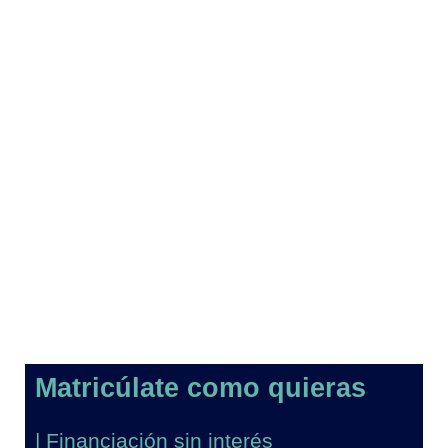
Matricúlate como quieras
| Financiación sin interés