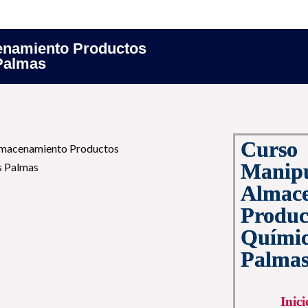
Inicio
enamiento Productos
Palmas
Curso
Manipu
Almac
Produc
Químic
Palma
Inic