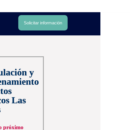
Solicitar información
lación y
enamiento
tos
os Las
s
io próximo