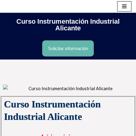
Saltar
Curso Instrumentación Industrial
al
Alicante
contenido
Solicitar información
Curso Instrumentación
Industrial Alicante