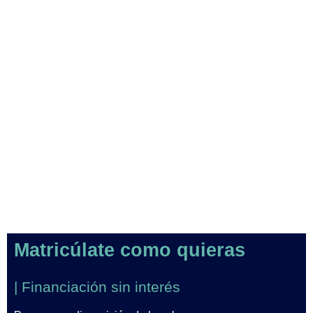
Matricúlate como quieras
| Financiación sin interés