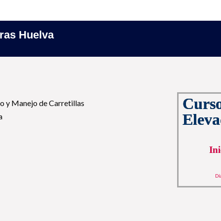
Inicio
oras Huelva
Curso
Eleva
In
Dí