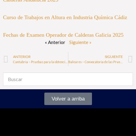
Curso de Trabajos en Altura en Industria Química Cádiz
Fechas de Examen Operador de Calderas Galicia 2025
« Anterior
Siguiente »
ANTERIOR
SIGUIENTE
Cantabria – Pruebas para la obtención del carné de Operador Industrial de Calderas 2024
Baleares – Convocatoria de las Pruebas para Obtener la Habilitación Profesional 2024
Volver a arriba