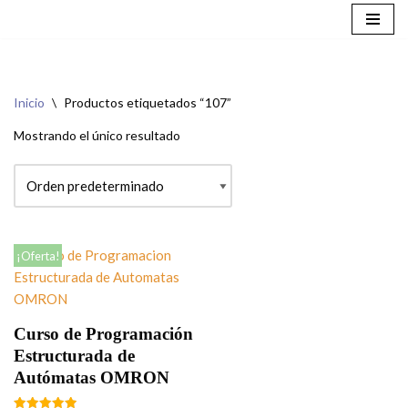
Saltar
al
contenido
Inicio
\
Productos etiquetados “107”
Mostrando el único resultado
¡Oferta!
Curso de Programación
Estructurada de
Autómatas OMRON