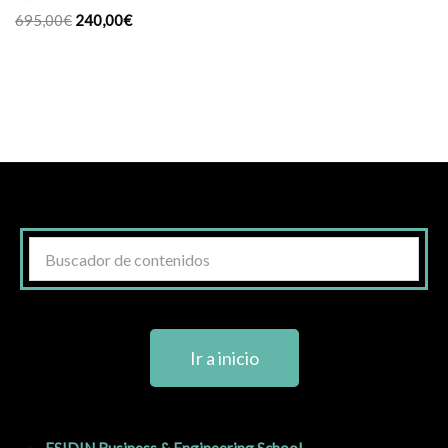
Valorado
695,00
€
240,00
€
con
5.00
de 5
Ir a inicio