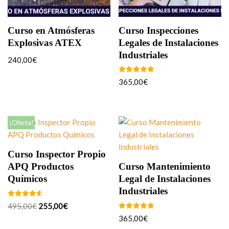
Curso en Atmósferas
Curso Inspecciones
Explosivas ATEX
Legales de Instalaciones
Industriales
240,00
€
Valorado
365,00
€
con
5.00
de 5
¡Oferta!
Curso Inspector Propio
APQ Productos
Curso Mantenimiento
Químicos
Legal de Instalaciones
Industriales
Valorado
495,00
€
255,00
€
con
4.63
Valorado
365,00
€
de 5
con
5.00